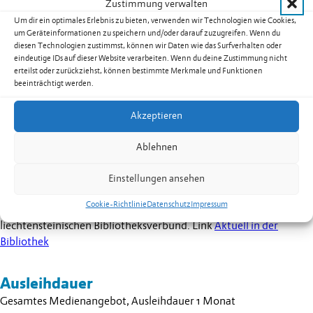
Zustimmung verwalten
Erwachsene
Um dir ein optimales Erlebnis zu bieten, verwenden wir Technologien wie Cookies,
um Geräteinformationen zu speichern und/oder darauf zuzugreifen. Wenn du
DVDs
diesen Technologien zustimmst, können wir Daten wie das Surfverhalten oder
Diverse Zeitschriften, auch in Fremdsprachen
eindeutige IDs auf dieser Website verarbeiten. Wenn du deine Zustimmung nicht
erteilst oder zurückziehst, können bestimmte Merkmale und Funktionen
Literatur über die Gemeinde Eschen und das Land
beeinträchtigt werden.
Liechtenstein
Akzeptieren
Für sämtliche Neuerwerbungen an Büchern für Erwachsene,
Jugendliche und Kinder sowie Bilderbücher für Kinder und DVDs
Ablehnen
benutzen sie folgenden Link:
Neuerwerbungen der Gemeinde-
und Schulbibliothek
Einstellungen ansehen
Zugang zum Bibliothekskatalog mit allen erhältlichen Medien
Cookie-Richtlinie
Datenschutz
Impressum
der Gemeinde- und Schulbibliothek Eschen sowie dem
liechtensteinischen Bibliotheksverbund. Link
Aktuell in der
Bibliothek
Ausleihdauer
Gesamtes Medienangebot, Ausleihdauer 1 Monat