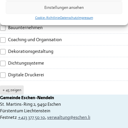
Autoreperaturwerkstätte
Einstellungen ansehen
Baumaterial
Cookie-Richtlinie
Datenschutz
Impressum
Bauunternehmen
Coaching und Organisation
Dekorationsgestaltung
Dichtungssysteme
Digitale Druckerei
+ 45 zeigen
Gemeinde Eschen-Nendeln
St. Martins-Ring 2, 9492 Eschen
Fürstentum Liechtenstein
Festnetz
+423 377 50 10
,
verwaltung@eschen.li