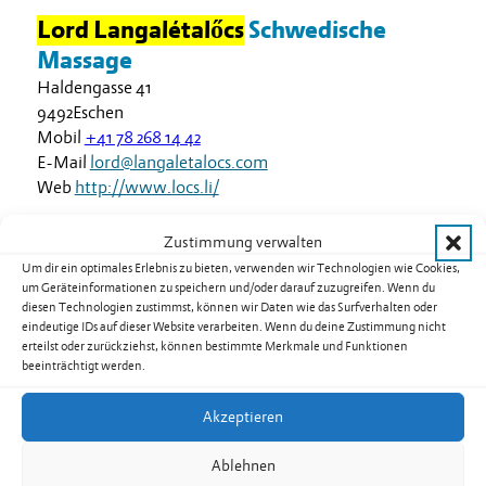
Lord Langalétalőcs
Schwedische
Massage
Haldengasse 41
9492
Eschen
Mobil
+41 78 268 14 42
E-Mail
lord@langaletalocs.com
Web
http://www.locs.li/
Zustimmung verwalten
Um dir ein optimales Erlebnis zu bieten, verwenden wir Technologien wie Cookies,
um Geräteinformationen zu speichern und/oder darauf zuzugreifen. Wenn du
diesen Technologien zustimmst, können wir Daten wie das Surfverhalten oder
Search content
eindeutige IDs auf dieser Website verarbeiten. Wenn du deine Zustimmung nicht
Cl
erteilst oder zurückziehst, können bestimmte Merkmale und Funktionen
Akustiker
beeinträchtigt werden.
Architekturbüro
Akzeptieren
Automobilzulieferer
Ablehnen