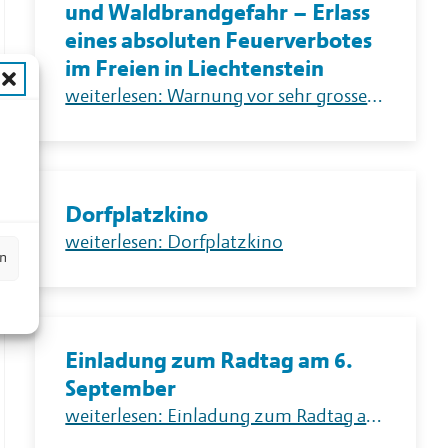
und Waldbrandgefahr – Erlass
eines absoluten Feuerverbotes
im Freien in Liechtenstein
weiterlesen: Warnung vor sehr grosser Flur- und Waldbrandgefahr – Erlass eines absoluten Feuerverbotes im Freien in Liechtenstein
n
Dorfplatzkino
weiterlesen: Dorfplatzkino
en
Einladung zum Radtag am 6.
September
weiterlesen: Einladung zum Radtag am 6. September