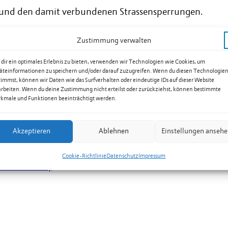
 und den damit verbundenen Strassensperrungen.
Zustimmung verwalten
eldkirch–Buchs kommt es in Nendeln und Mauren
mporären Strassensperren und Umleitungen.
dir ein optimales Erlebnis zu bieten, verwenden wir Technologien wie Cookies, um
Sportfeldstrasse sowie weitere Bahnübergänge im
äteinformationen zu speichern und/oder darauf zuzugreifen. Wenn du diesen Technologie
timmst, können wir Daten wie das Surfverhalten oder eindeutige IDs auf dieser Website
n umgeleitet und Haltestellen vorübergehend
arbeiten. Wenn du deine Zustimmung nicht erteilst oder zurückziehst, können bestimmte
htem Baustellenverkehr sowie zeitweise mit Lärm-
kmale und Funktionen beeinträchtigt werden.
Akzeptieren
Ablehnen
Einstellungen anseh
de Umleitungen werden jeweils signalisiert. Alle
usumleitungen und Ersatzhaltestellen finden Sie
Cookie-Richtlinie
Datenschutz
Impressum
 PDF ansehen)
.