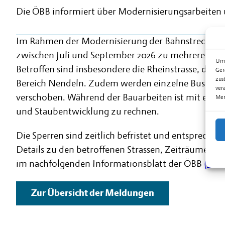
Die ÖBB informiert über Modernisierungsarbeiten
Im Rahmen der Modernisierung der Bahnstrecke F
zwischen Juli und September 2026 zu mehreren te
Um 
Betroffen sind insbesondere die Rheinstrasse, die 
Ger
zus
Bereich Nendeln. Zudem werden einzelne Buslinie
ver
verschoben. Während der Bauarbeiten ist mit erhö
Mer
und Staubentwicklung zu rechnen.
Die Sperren sind zeitlich befristet und entsprechen
Details zu den betroffenen Strassen, Zeiträumen, B
im nachfolgenden Informationsblatt der ÖBB
(als
Zur Übersicht der Meldungen