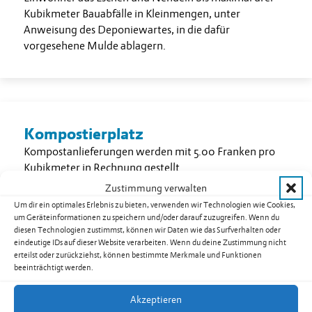
Kubikmeter Bauabfälle in Kleinmengen, unter
Anweisung des Deponiewartes, in die dafür
vorgesehene Mulde ablagern.
Kompostierplatz
Kompostanlieferungen werden mit 5.00 Franken pro
Kubikmeter in Rechnung gestellt.
Zustimmung verwalten
Komposterde wird mit 30.25 Franken pro Kubikmeter in
Um dir ein optimales Erlebnis zu bieten, verwenden wir Technologien wie Cookies,
Rechnung gestellt. Die Rechnungsstellung erfolgt
um Geräteinformationen zu speichern und/oder darauf zuzugreifen. Wenn du
durch die Firma Wilhelm Büchel AG, Gamprin-Bendern.
diesen Technologien zustimmst, können wir Daten wie das Surfverhalten oder
eindeutige IDs auf dieser Website verarbeiten. Wenn du deine Zustimmung nicht
erteilst oder zurückziehst, können bestimmte Merkmale und Funktionen
beeinträchtigt werden.
Akzeptieren