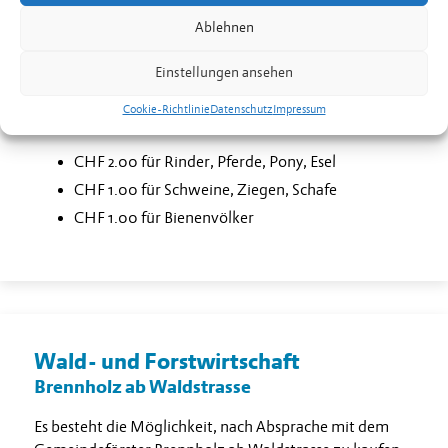
Tierseuchenfonds
Ablehnen
Jedem Besitzer von Gross- und Kleintieren im
Gemeindegebiet Eschen-Nendeln wird ein jährlicher
Einstellungen ansehen
Beitrag in Rechnung gestellt, der an den
Liechtensteinische Tierseuchefonds weiterverrechnet
Cookie-Richtlinie
Datenschutz
Impressum
wird.
CHF 2.00 für Rinder, Pferde, Pony, Esel
CHF 1.00 für Schweine, Ziegen, Schafe
CHF 1.00 für Bienenvölker
Wald- und Forstwirtschaft
Brennholz ab Waldstrasse
Es besteht die Möglichkeit, nach Absprache mit dem