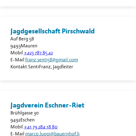
Jagdgesellschaft Pirschwald
Auf Berg 58
9493
Mauren
Mobil
+423 787 85 42
E-Mail
franz.senti58@gmail.com
Kontakt:
Senti
Franz
,
Jagdleiter
Jagdverein Eschner-Riet
Brühlgasse 30
9492
Eschen
Mobil
+41 79 284 18 80
E-Mail
marco.luppi@bauernhof.li