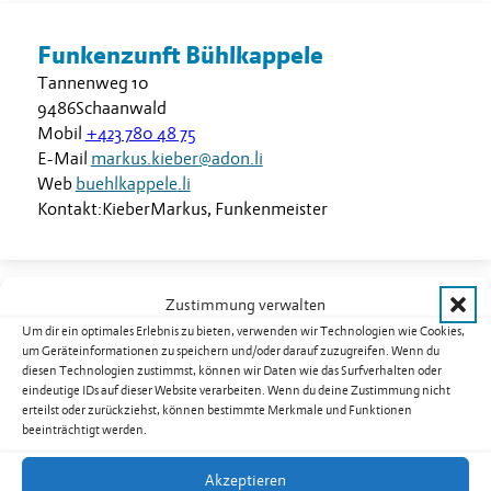
Funkenzunft Bühlkappele
Tannenweg 10
9486
Schaanwald
Mobil
+423 780 48 75
E-Mail
markus.kieber@adon.li
Web
buehlkappele.li
Kontakt:
Kieber
Markus
,
Funkenmeister
Zustimmung verwalten
Um dir ein optimales Erlebnis zu bieten, verwenden wir Technologien wie Cookies,
Funkenzunft Halagass Rofaberg
um Geräteinformationen zu speichern und/oder darauf zuzugreifen. Wenn du
diesen Technologien zustimmst, können wir Daten wie das Surfverhalten oder
Bongerta
eindeutige IDs auf dieser Website verarbeiten. Wenn du deine Zustimmung nicht
Brückle 4a
erteilst oder zurückziehst, können bestimmte Merkmale und Funktionen
9496
Balzers
beeinträchtigt werden.
Mobil
+423 787 11 22
Akzeptieren
E-Mail
info@funkazunft.li