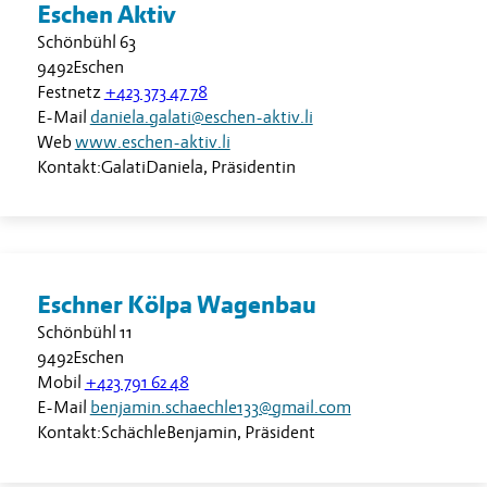
Eschen Aktiv
Schönbühl 63
9492
Eschen
Festnetz
+423 373 47 78
E-Mail
daniela.galati@eschen-aktiv.li
Web
www.eschen-aktiv.li
Kontakt:
Galati
Daniela
,
Präsidentin
Eschner Kölpa Wagenbau
Schönbühl 11
9492
Eschen
Mobil
+423 791 62 48
E-Mail
benjamin.schaechle133@gmail.com
Kontakt:
Schächle
Benjamin
,
Präsident