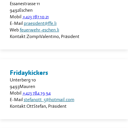
Essanestrasse 11
9492
Eschen
Mobil
+423 787 10 21
E-Mail
praesident@ffe.li
Web
feuerwehr-eschen.li
Kontakt:
Zompi
Valentino
,
Präsident
Fridaykickers
Unterberg 10
9493
Mauren
Mobil
+423 784 19 94
E-Mail
stefanott_5@hotmail.com
Kontakt:
Ott
Stefan
,
Präsident