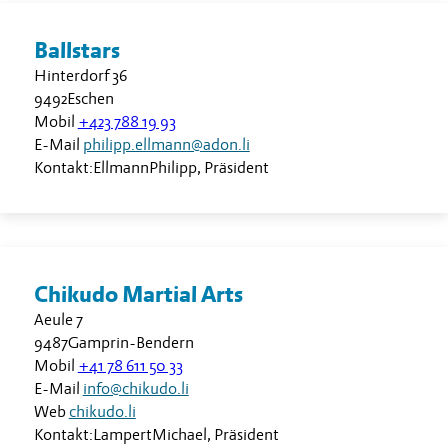
Ballstars
Hinterdorf 36
9492
Eschen
Mobil
+423 788 19 93
E-Mail
philipp.ellmann@adon.li
Kontakt:
Ellmann
Philipp
,
Präsident
Chikudo Martial Arts
Aeule 7
9487
Gamprin-Bendern
Mobil
+41 78 611 50 33
E-Mail
info@chikudo.li
Web
chikudo.li
Kontakt:
Lampert
Michael
,
Präsident