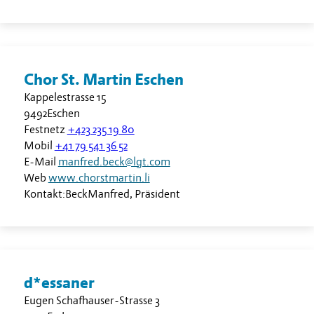
Chor St. Martin Eschen
Kappelestrasse 15
9492
Eschen
Festnetz
+423 235 19 80
Mobil
+41 79 541 36 52
E-Mail
manfred.beck@lgt.com
Web
www.chorstmartin.li
Kontakt:
Beck
Manfred
,
Präsident
d*essaner
Eugen Schafhauser-Strasse 3