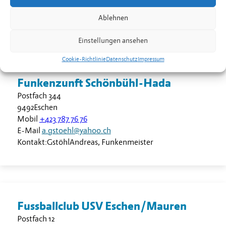
Web
www.funkazunft.li
Ablehnen
Kontakt:
Fehr
Dominik
,
Präsident
Einstellungen ansehen
Cookie-Richtlinie
Datenschutz
Impressum
Funkenzunft Schönbühl-Hada
Postfach 344
9492
Eschen
Mobil
+423 787 76 76
E-Mail
a.gstoehl@yahoo.ch
Kontakt:
Gstöhl
Andreas
,
Funkenmeister
Fussballclub USV Eschen/Mauren
Postfach 12