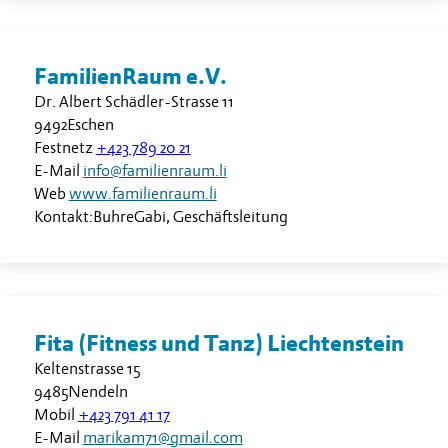
FamilienRaum e.V.
Dr. Albert Schädler-Strasse 11
9492
Eschen
Festnetz
+423 789 20 21
E-Mail
info@familienraum.li
Web
www.familienraum.li
Kontakt:
Buhre
Gabi
,
Geschäftsleitung
Fita (Fitness und Tanz) Liechtenstein
Keltenstrasse 15
9485
Nendeln
Mobil
+423 791 41 17
E-Mail
marikam71@gmail.com