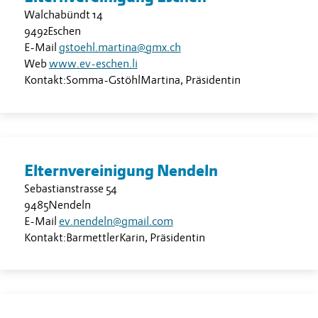
Walchabündt 14
9492
Eschen
E-Mail
gstoehl.martina@gmx.ch
Web
www.ev-eschen.li
Kontakt:
Somma-Gstöhl
Martina
,
Präsidentin
Elternvereinigung Nendeln
Sebastianstrasse 54
9485
Nendeln
E-Mail
ev.nendeln@gmail.com
Kontakt:
Barmettler
Karin
,
Präsidentin