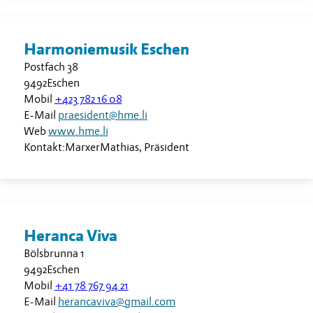
Harmoniemusik Eschen
Postfach 38
9492
Eschen
Mobil
+423 782 16 08
E-Mail
praesident@hme.li
Web
www.hme.li
Kontakt:
Marxer
Mathias
,
Präsident
Heranca Viva
Bölsbrunna 1
9492
Eschen
Mobil
+41 78 767 94 21
E-Mail
herancaviva@gmail.com