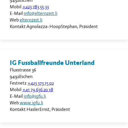
9492
Eschen
Mobil
+423 783 55 33
E-Mail
info@elternzeit.li
Web
elternzeit.li
Kontakt:
Agnolazza-Hoop
Stephan
,
Präsident
IG Fussballfreunde Unterland
Fluxstrasse 36
9492
Eschen
Festnetz
+423 373 15 02
Mobil
+41 79 636 20 18
E-Mail
info@igfu.li
Web
www.igfu.li
Kontakt:
Hasler
Ernst
,
Präsident