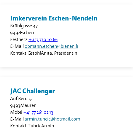
Imkerverein Eschen-Nendeln
Brühlgasse 47
9492
Eschen
Festnetz
+423 370 10 66
E-Mail
obmann.eschen@bienen.li
Kontakt:
Gstöhl
Anita
,
Präsidentin
JAC Challenger
Auf Berg 52
9493
Mauren
Mobil
+41 77 261 02 13
E-Mail
armin.tuhcic@hotmail.com
Kontakt:
Tuhcic
Armin