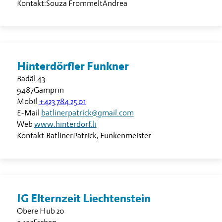
Kontakt:
Souza Frommelt
Andrea
Hinterdörfler Funkner
Badäl 43
9487
Gamprin
Mobil
+423 784 25 01
E-Mail
batlinerpatrick@gmail.com
Web
www.hinterdorf.li
Kontakt:
Batliner
Patrick
,
Funkenmeister
IG Elternzeit Liechtenstein
Obere Hub 20