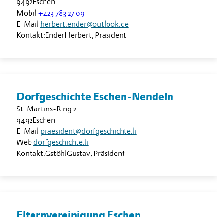
9492
Eschen
Mobil
+423 783 27 09
E-Mail
herbert.ender@outlook.de
Kontakt:
Ender
Herbert
,
Präsident
Dorfgeschichte Eschen-Nendeln
St. Martins-Ring 2
9492
Eschen
E-Mail
praesident@dorfgeschichte.li
Web
dorfgeschichte.li
Kontakt:
Gstöhl
Gustav
,
Präsident
Elternvereinigung Eschen