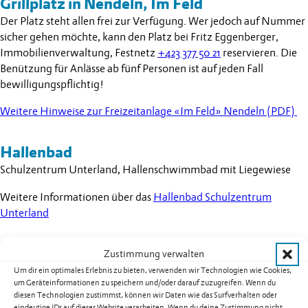
Grillplatz in Nendeln, Im Feld
Der Platz steht allen frei zur Verfügung. Wer jedoch auf Nummer
sicher gehen möchte, kann den Platz bei Fritz Eggenberger,
Immobilienverwaltung, Festnetz
+423 377 50 21
reservieren. Die
Benützung für Anlässe ab fünf Personen ist auf jeden Fall
bewilligungspflichtig!
Weitere Hinweise zur Freizeitanlage «Im Feld» Nendeln (PDF)
Hallenbad
Schulzentrum Unterland, Hallenschwimmbad mit Liegewiese
Weitere Informationen über das
Hallenbad Schulzentrum
Unterland
Historischer Höhenweg
Zustimmung verwalten
über dem Eschner Berg
Um dir ein optimales Erlebnis zu bieten, verwenden wir Technologien wie Cookies,
um Geräteinformationen zu speichern und/oder darauf zuzugreifen. Wenn du
diesen Technologien zustimmst, können wir Daten wie das Surfverhalten oder
eindeutige IDs auf dieser Website verarbeiten. Wenn du deine Zustimmung nicht