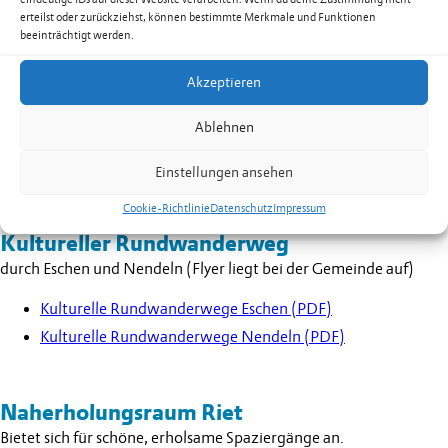
Internet
erteilst oder zurückziehst, können bestimmte Merkmale und Funktionen
Unsere Internet Seiten informieren Sie über sämtliche
beeinträchtigt werden.
Aktivitäten.
Veranstaltungskalender
Akzeptieren
Ablehnen
Konzerte
von Ortsvereinen und privaten Veranstaltern
Einstellungen ansehen
Veranstaltungskalender
Cookie-Richtlinie
Datenschutz
Impressum
Kultureller Rundwanderweg
durch Eschen und Nendeln (Flyer liegt bei der Gemeinde auf)
Kulturelle Rundwanderwege Eschen (PDF)
Kulturelle Rundwanderwege Nendeln (PDF)
Naherholungsraum Riet
Bietet sich für schöne, erholsame Spaziergänge an.