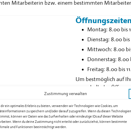
mten Mitarbeiterin bzw. einem bestimmten Mitarbeiter
Öffnungszeite
Montag: 8.00 bis 1
Dienstag: 8.00 bis
Mittwoch: 8.00 bis
Donnerstag: 8.00 b
Freitag: 8.00 bis 1
Um bestmöglich auf Ihr
ausserhalb der Öffnung
Zustimmung verwalten
können Sie telefonisch 
dir ein optimales Erlebnis zu bieten, verwenden wir Technologien wie Cookies, um
äteinformationen zu speichern und/oder darauf zuzugreifen. Wenn du diesen Technologie
Vorsteher-Sprech
timmst, können wir Daten wie das Surfverhalten oder eindeutige IDs auf dieser Website
arbeiten. Wenn du deine Zustimmung nicht erteilst oder zurückziehst, können bestimmte
Vorstehersprechstunden
kmale und Funktionen beeinträchtigt werden.