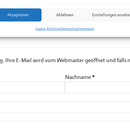
(
Ausnahmen
).
Akzeptieren
Ablehnen
Einstellungen anseh
Gerne können auch auss
Termine vereinbart we
Cookie-Richtlinie
Datenschutz
Impressum
hre E-Mail wird vom Webmaster geöffnet und falls nötig
Nachname
*