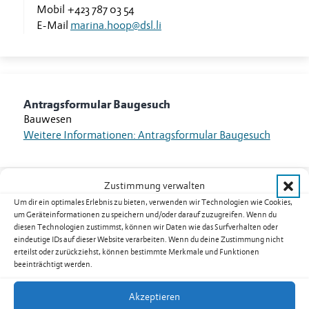
Mobil
+423 787 03 54
E-Mail
marina.hoop@dsl.li
Antragsformular Baugesuch
Bauwesen
Weitere Informationen: Antragsformular Baugesuch
Zustimmung verwalten
Um dir ein optimales Erlebnis zu bieten, verwenden wir Technologien wie Cookies,
Antragsformular Energiekostenpauschale
um Geräteinformationen zu speichern und/oder darauf zuzugreifen. Wenn du
diesen Technologien zustimmst, können wir Daten wie das Surfverhalten oder
Amt für Soziale Dienste
eindeutige IDs auf dieser Website verarbeiten. Wenn du deine Zustimmung nicht
Weitere Informationen: Antragsformular
erteilst oder zurückziehst, können bestimmte Merkmale und Funktionen
Energiekostenpauschale
beeinträchtigt werden.
Amt für Soziale Dienste
Festnetz
+423 236 72 72
Akzeptieren
E-Mail
info.asd@llv.li