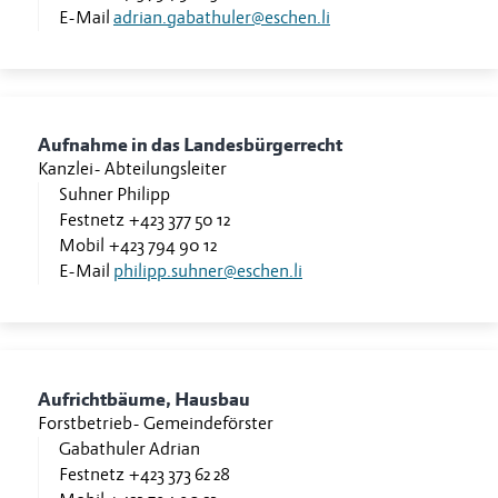
E-Mail
adrian.gabathuler@eschen.li
Aufnahme in das Landesbürgerrecht
Kanzlei
-
Abteilungsleiter
Suhner Philipp
Festnetz
+423 377 50 12
Mobil
+423 794 90 12
E-Mail
philipp.suhner@eschen.li
Aufrichtbäume, Hausbau
Forstbetrieb
-
Gemeindeförster
Gabathuler Adrian
Festnetz
+423 373 62 28