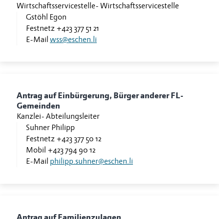
Wirtschaftsservicestelle
-
Wirtschaftsservicestelle
Gstöhl Egon
Festnetz
+423 377 51 21
E-Mail
wss@eschen.li
Antrag auf Einbürgerung, Bürger anderer FL-
Gemeinden
Kanzlei
-
Abteilungsleiter
Suhner Philipp
Festnetz
+423 377 50 12
Mobil
+423 794 90 12
E-Mail
philipp.suhner@eschen.li
Antrag auf Familienzulagen