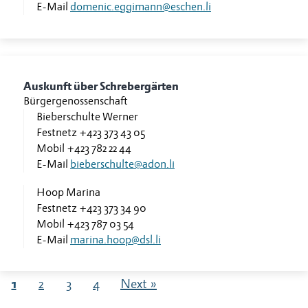
E-Mail
domenic.eggimann@eschen.li
Auskunft über Schrebergärten
Bürgergenossenschaft
Bieberschulte Werner
Festnetz
+423 373 43 05
Mobil
+423 782 22 44
E-Mail
bieberschulte@adon.li
Hoop Marina
Festnetz
+423 373 34 90
Mobil
+423 787 03 54
E-Mail
marina.hoop@dsl.li
1
2
3
4
Next »