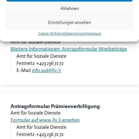
Ablehnen
Einstellungen ansehen
Cookie-Richtlinie
Datenschutz
Impressum
Antragsformular Mietbeiträge
Amt für Soziale Dienste
Weitere Informationen: Antragsformular Mietbeiträge
Amt für Soziale Dienste
Festnetz
+423 236 72 72
E-Mail
info.asd@llv.li
Antragsformular Prämienverbilligung
Amt für Soziale Dienste
Formular auf www.llv.li ansehen
Amt für Soziale Dienste
Festnetz
+423 236 72 72