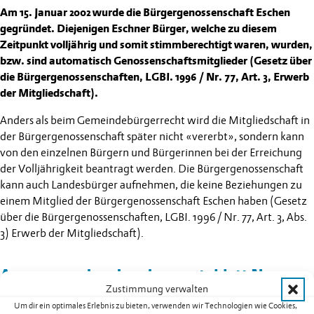
Am 15. Januar 2002 wurde die Bürgergenossenschaft Eschen
gegründet. Diejenigen Eschner Bürger, welche zu diesem
Zeitpunkt volljährig und somit stimmberechtigt waren, wurden,
bzw. sind automatisch Genossenschaftsmitglieder (Gesetz über
die Bürgergenossenschaften, LGBI. 1996 / Nr. 77, Art. 3, Erwerb
der Mitgliedschaft).
Anders als beim Gemeindebürgerrecht wird die Mitgliedschaft in
der Bürgergenossenschaft später nicht «vererbt», sondern kann
von den einzelnen Bürgern und Bürgerinnen bei der Erreichung
der Volljährigkeit beantragt werden. Die Bürgergenossenschaft
kann auch Landesbürger aufnehmen, die keine Beziehungen zu
einem Mitglied der Bürgergenossenschaft Eschen haben (Gesetz
über die Bürgergenossenschaften, LGBI. 1996 / Nr. 77, Art. 3, Abs.
3) Erwerb der Mitgliedschaft).
Auszug aus dem Landesgesetzblatt Nr.
Zustimmung verwalten
77/1996 vom 20. März 1996:
Um dir ein optimales Erlebnis zu bieten, verwenden wir Technologien wie Cookies,