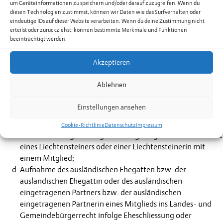
um Geräteinformationen zu speichern und/oder darauf zuzugreifen. Wenn du
diesen Technologien zustimmst, können wir Daten wie das Surfverhalten oder
eindeutige IDs auf dieser Website verarbeiten. Wenn du deine Zustimmung nicht
Art. 3, Erwerb der Mitgliedschaft
erteilst oder zurückziehst, können bestimmte Merkmale und Funktionen
2) Als Mitglieder werden über Antrag handlungsfähige
beeinträchtigt werden.
liechtensteinische Landesbürger, die nicht Mitglieder einer
anderen Bürgergenossenschaft sind, unter einer der folgenden
Akzeptieren
Voraussetzungen aufgenommen:
Ablehnen
Abstammung in direkter Linie von einem Mitglied oder
Legitimation durch ein Mitglied;
Einstellungen ansehen
Annahme an Kindesstatt, wenn der Wahlvater oder die
Wahlmutter Mitglied ist;
Cookie-Richtlinie
Datenschutz
Impressum
Heirat oder Begründung einer eingetragenen Partnerschaft
eines Liechtensteiners oder einer Liechtensteinerin mit
einem Mitglied;
Aufnahme des ausländischen Ehegatten bzw. der
ausländischen Ehegattin oder des ausländischen
eingetragenen Partners bzw. der ausländischen
eingetragenen Partnerin eines Mitglieds ins Landes- und
Gemeindebürgerrecht infolge Eheschliessung oder