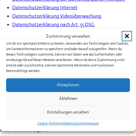
Datenschutzerklärung Internet
Datenschutzerklärung Videoüberwachung
Datenschutzerklärung nach Art. 55 DSG
Datenschutzerklärung für Stellenbewerber
Zustimmung verwalten
Datenschutzerklärung nach Art. 35g Energieeffizienzgesetz
Um dir ein optimales Erlebnis zu bieten, verwenden wir Technologien wie Cookies,
um Geräteinformationen zu speichern und/oder darauf zuzugreifen. Wenn du
Datenschutzvereinbarungen
diesen Technologien zustimmst, können wir Daten wie das Surfverhalten oder
eindeutige IDs auf dieser Website verarbeiten. Wenn du deine Zustimmung nicht
erteilst oder zurückziehst, können bestimmte Merkmale und Funktionen
Es kommt vor, dass die Gemeinde nicht allein Verantwortlicher
beeinträchtigt werden.
ist. So sehen Gesetze und andere Vereinbarungen vor, dass die
Gemeinde zusammen mit anderen Organisationen die Rolle des
Akzeptieren
«Verantwortlichen» einnimmt. Deshalb ist die Gemeinde Eschen-
Nendeln in diesem Zusammenhang als «gemeinsame
Ablehnen
Verantwortliche» einzustufen. In solch einem Fall ist eine
Vereinbarung abzuschliessen. Der wesentliche Inhalt dieser
Einstellungen ansehen
Vereinbarungen ist den betroffenen Personen zur Verfügung zu
stellen. Diese Informationen zu den einzelnen Vereinbarungen
Cookie-Richtlinie
Datenschutz
Impressum
finden Sie nachfolgend.