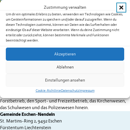
Zustimmung verwalten
Um dir ein optimales Erlebnis zu bieten, verwenden wir Technologien wie Cookies,
um Geräteinformationen zu speichern und/oder darauf zuzugreifen. Wenn du
diesen Technologien zustimmst, können wir Daten wie das Surfverhalten oder
eindeutige IDs auf dieser Website verarbeiten. Wenn du deine Zustimmung nicht
erteilst oder zurückziehst, können bestimmte Merkmale und Funktionen
Auf der Gemeindeverwaltung Eschen-Nendeln arbeiten knapp
beeinträchtigt werden.
60 Voll- und Teilzeitangestellte.
Akzeptieren
Sie erbringen für die Einwohnerinnen und Einwohner, welche im
Zentrum des Handelns stehen, vielfältige Dienstleistungen.
Ablehnen
Die Kernverwaltung besteht aus den Abteilungen Bauwesen,
Einstellungen ansehen
Finanz- und Rechnungswesen und der Gemeindekanzlei.
Cookie-Richtlinie
Datenschutz
Impressum
Die vielfältigen Tätigkeiten reichen auch in die Werkbetriebe, den
Forstbetrieb, den Sport- und Freizeitbetrieb, das Kirchenwesen,
das Schulwesen und das Polizeiwesen hinein.
Gemeinde Eschen-Nendeln
St. Martins-Ring 2, 9492 Eschen
Fürstentum Liechtenstein