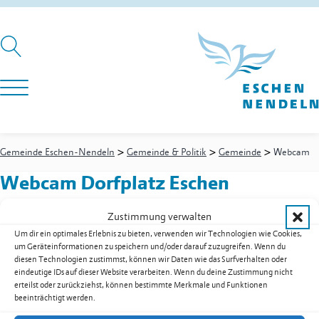
>
>
>
Gemeinde Eschen-Nendeln
Gemeinde & Politik
Gemeinde
Webcam
Webcam Dorfplatz Eschen
Zustimmung verwalten
Um dir ein optimales Erlebnis zu bieten, verwenden wir Technologien wie Cookies,
um Geräteinformationen zu speichern und/oder darauf zuzugreifen. Wenn du
Gemeinde Eschen-Nendeln
diesen Technologien zustimmst, können wir Daten wie das Surfverhalten oder
St. Martins-Ring 2, 9492 Eschen
eindeutige IDs auf dieser Website verarbeiten. Wenn du deine Zustimmung nicht
erteilst oder zurückziehst, können bestimmte Merkmale und Funktionen
Fürstentum Liechtenstein
beeinträchtigt werden.
Festnetz
+423 377 50 10
,
verwaltung@eschen.li