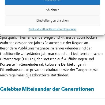
Landes. Hunderte von Kindern und Jugendlichen besuchen den
Schulunterricht an der Primar-, Ober- und Realschule, in den
Ablehnen
Räumen der Musikschule und in der Kunstschule. Der 2022
eröffnete erste Waldkindergarten Liechtensteins unterstreicht
Einstellungen ansehen
den innovativen Ansatz des Bildungsstandortes Eschen.
Cookie-Richtlinie
Datenschutz
Impressum
Die Sport- und Freizeitanlagen wie Hallenbad, Tennisplätze,
Sportpark, Themenwanderwege und Fitnessparcours locken
während des ganzen Jahres Besucher aus der Region an.
Besondere Publikumsmagnete im Jahreskalender sind der
traditionelle Unterländer Jahrmarkt und die Liechtensteinischen
Gitarrentage (LiGiTa), der Bretschalauf, Aufführungen und
Konzerte im Gemeindesaal, kulturelle Darbietungen im
Pfrundhaus und in privaten Lokalitäten wie der Tangente, wo
auch regelmässig Jazzkonzerte stattfinden.
Gelebtes Miteinander der Generationen