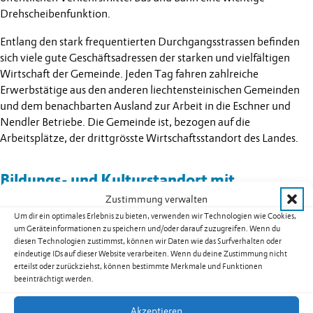
Drehscheibenfunktion.
Entlang den stark frequentierten Durchgangsstrassen befinden
sich viele gute Geschäftsadressen der starken und vielfältigen
Wirtschaft der Gemeinde. Jeden Tag fahren zahlreiche
Erwerbstätige aus den anderen liechtensteinischen Gemeinden
und dem benachbarten Ausland zur Arbeit in die Eschner und
Nendler Betriebe. Die Gemeinde ist, bezogen auf die
Arbeitsplätze, der drittgrösste Wirtschaftsstandort des Landes.
Bildungs- und Kulturstandort mit
Vorbildcharakter
Zustimmung verwalten
Um dir ein optimales Erlebnis zu bieten, verwenden wir Technologien wie Cookies,
um Geräteinformationen zu speichern und/oder darauf zuzugreifen. Wenn du
diesen Technologien zustimmst, können wir Daten wie das Surfverhalten oder
Mit der modern konzipierten und kindgerecht ausgestatteten
eindeutige IDs auf dieser Website verarbeiten. Wenn du deine Zustimmung nicht
erteilst oder zurückziehst, können bestimmte Merkmale und Funktionen
Eschner Primarschule und mit weiterführenden Schulen für
beeinträchtigt werden.
Schülerinnen und Schüler aus dem ganzen Liechtensteiner
Unterland zählt Eschen zu den bedeutenden Schulorten des
Akzeptieren