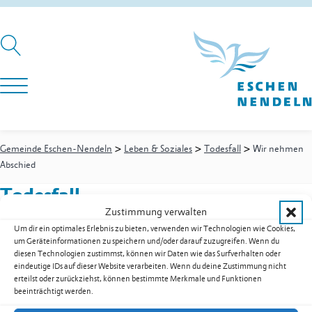
>
>
>
Gemeinde Eschen-Nendeln
Leben & Soziales
Todesfall
Wir nehmen
Abschied
Todesfall
Zustimmung verwalten
Um dir ein optimales Erlebnis zu bieten, verwenden wir Technologien wie Cookies,
um Geräteinformationen zu speichern und/oder darauf zuzugreifen. Wenn du
Aktuell liegen uns keine Meldungen vor.
diesen Technologien zustimmst, können wir Daten wie das Surfverhalten oder
Gemeinde Eschen-Nendeln
eindeutige IDs auf dieser Website verarbeiten. Wenn du deine Zustimmung nicht
erteilst oder zurückziehst, können bestimmte Merkmale und Funktionen
St. Martins-Ring 2, 9492 Eschen
beeinträchtigt werden.
Fürstentum Liechtenstein