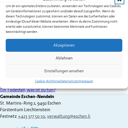
Um dir ein optimales Erlebnis zu bieten, verwenden wir Technologien wie Cookies,
um Geräteinformationen zu speichern und/oder darauf zuzugreifen. Wenn du
diesen Technologien zustimmst, können wir Daten wie das Surfverhalten oder
eindeutige IDs auf dieser Website verarbeiten. Wenn du deine Zustimmung nicht
erteilst oder zurückziehst, können bestimmte Merkmale und Funktionen
beeinträchtigt werden.
Ein Todesfall eines nahestehenden Menschen ist ein
Akzeptieren
einschneidendes und trauriges Ereignis. Gleichzeitig gehört der
Tod zum Leben dazu. Für die schwierige Zeit kurz nach einem
Ablehnen
Todesfall haben wir für die Angehörigen eine Hilfestellung
zusammengestellt. Mit den Informationen möchten wir den
Einstellungen ansehen
Angehörigen helfen, das ausserordentliche Ereignis bestmöglich
zu bewältigen.
Cookie-Richtlinie
Datenschutz
Impressum
Ein Todesfall, was ist zu tun?
Gemeinde Eschen-Nendeln
St. Martins-Ring 2, 9492 Eschen
Fürstentum Liechtenstein
Festnetz
+423 377 50 10
,
verwaltung@eschen.li