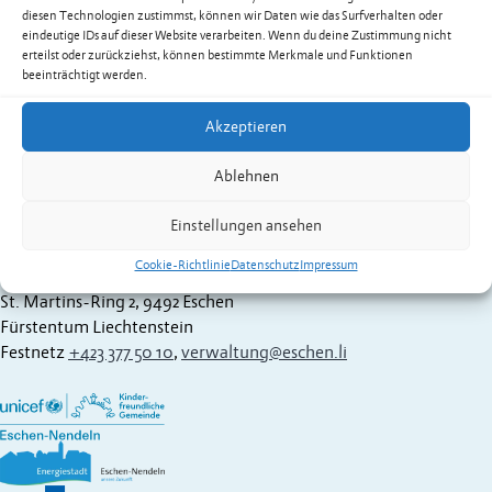
diesen Technologien zustimmst, können wir Daten wie das Surfverhalten oder
eindeutige IDs auf dieser Website verarbeiten. Wenn du deine Zustimmung nicht
erteilst oder zurückziehst, können bestimmte Merkmale und Funktionen
beeinträchtigt werden.
Akzeptieren
Dieser Imagefilm gibt einen Einblick in die vielfältige
Ablehnen
Museumslandschaft Liechtensteins mit ihren 17 öffentlich
Einstellungen ansehen
getragenen Museen und Kulturhäuser.
Film direkt auf YouTube ansehen.
Cookie-Richtlinie
Datenschutz
Impressum
Gemeinde Eschen-Nendeln
St. Martins-Ring 2, 9492 Eschen
Fürstentum Liechtenstein
Festnetz
+423 377 50 10
,
verwaltung@eschen.li