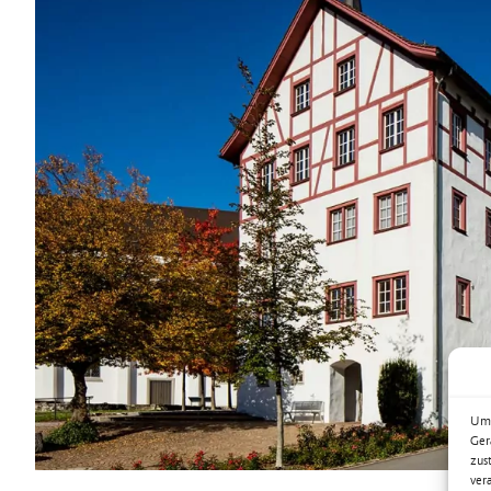
Um 
Ger
zus
ver