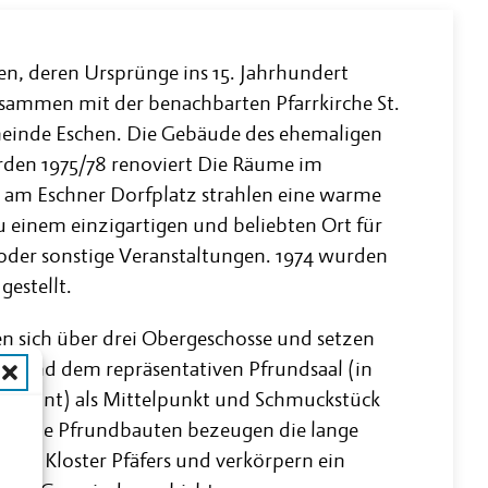
en, deren Ursprünge ins 15. Jahrhundert
usammen mit der benachbarten Pfarrkirche St.
einde Eschen. Die Gebäude des ehemaligen
rden 1975/78 renoviert Die Räume im
 am Eschner Dorfplatz strahlen eine warme
 einem einzigartigen und beliebten Ort für
oder sonstige Veranstaltungen. 1974 wurden
estellt.
n sich über drei Obergeschosse und setzen
en und dem repräsentativen Pfrundsaal (in
 genannt) als Mittelpunkt und Schmuckstück
n. Die Pfrundbauten bezeugen die lange
n
 zum Kloster Pfäfers und verkörpern ein