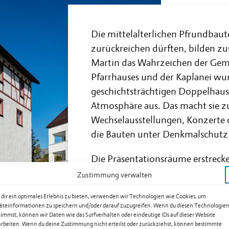
Die mittelalterlichen Pfrundbaut
zurückreichen dürften, bilden z
Martin das Wahrzeichen der Gem
Pfarrhauses und der Kaplanei wu
geschichtsträchtigen Doppelhaus
Atmosphäre aus. Das macht sie zu
Wechselausstellungen, Konzerte 
die Bauten unter Denkmalschutz g
Die Präsentationsräume erstrecke
sich aus etlichen Zimmern, Gäng
Zustimmung verwalten
der Bevölkerung auch Rittersaal
dir ein optimales Erlebnis zu bieten, verwenden wir Technologien wie Cookies, um
des stilvollen Bauwerks zusamme
äteinformationen zu speichern und/oder darauf zuzugreifen. Wenn du diesen Technologie
Zugehörigkeit der Pfarrei Eschen
timmst, können wir Daten wie das Surfverhalten oder eindeutige IDs auf dieser Website
arbeiten. Wenn du deine Zustimmung nicht erteilst oder zurückziehst, können bestimmte