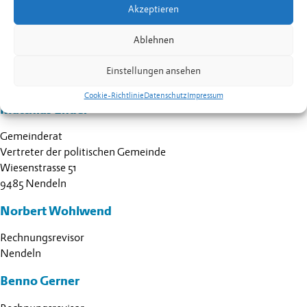
Marina Hoop
Akzeptieren
Festnetz
+423 373 34 90
Ablehnen
Alfred Schächle
Einstellungen ansehen
Festnetz
+423 373 59 52
Cookie-Richtlinie
Datenschutz
Impressum
Matthias Ender
Gemeinderat
Vertreter der politischen Gemeinde
Wiesenstrasse 51
9485 Nendeln
Norbert Wohlwend
Rechnungsrevisor
Nendeln
Benno Gerner