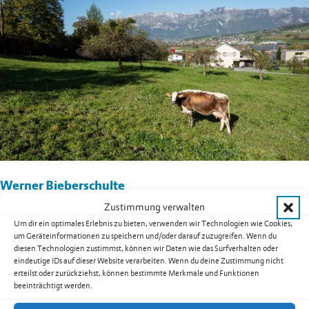
Werner Bieberschulte
Zustimmung verwalten
Vorsitz
Um dir ein optimales Erlebnis zu bieten, verwenden wir Technologien wie Cookies,
Festnetz
+423 373 43 05
um Geräteinformationen zu speichern und/oder darauf zuzugreifen. Wenn du
diesen Technologien zustimmst, können wir Daten wie das Surfverhalten oder
Gustav Gstöhl
eindeutige IDs auf dieser Website verarbeiten. Wenn du deine Zustimmung nicht
erteilst oder zurückziehst, können bestimmte Merkmale und Funktionen
Festnetz
+423 373 42 29
beeinträchtigt werden.