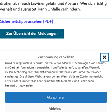
drohen aber auch Lawinengefahr und Absturz. Wer sich richtig
verhält und ausrüstet, kann Unfälle verhindern.
Sicherheitstipps ansehen (PDF)
Zur Übersicht der Meldungen
Zustimmung verwalten
Weitere Schlagzeilen
Um dir ein optimales Erlebnis zu bieten, verwenden wir Technologien wie Cookies,
um Geräteinformationen zu speichern und/oder darauf zuzugreifen. Wenn du
diesen Technologien zustimmst, können wir Daten wie das Surfverhalten oder
Warnung vor sehr grosser Flur- und
eindeutige IDs auf dieser Website verarbeiten. Wenn du deine Zustimmung nicht
Waldbrandgefahr – Erlass eines absoluten
erteilst oder zurückziehst, können bestimmte Merkmale und Funktionen
Feuerverbotes im Freien in Liechtenstein
beeinträchtigt werden.
weiterlesen: Warnung vor sehr grosser Flur- und Waldbrandgefahr – Erlass eines absoluten Feuerverbotes im Freien in Liechtenstein
Akzeptieren
Ablehnen