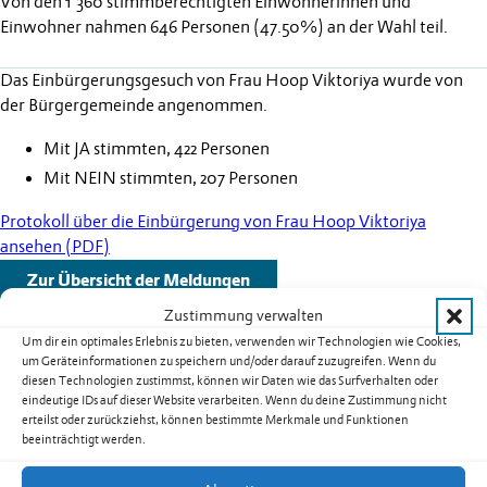
Von den 1'360 stimmberechtigten Einwohnerinnen und
Einwohner nahmen 646 Personen (47.50%) an der Wahl teil.
Das Einbürgerungsgesuch von Frau Hoop Viktoriya wurde von
der Bürgergemeinde angenommen.
Mit JA stimmten, 422 Personen
Mit NEIN stimmten, 207 Personen
Protokoll über die Einbürgerung von Frau Hoop Viktoriya
ansehen (PDF)
Zur Übersicht der Meldungen
Zustimmung verwalten
Um dir ein optimales Erlebnis zu bieten, verwenden wir Technologien wie Cookies,
um Geräteinformationen zu speichern und/oder darauf zuzugreifen. Wenn du
diesen Technologien zustimmst, können wir Daten wie das Surfverhalten oder
Weitere Schlagzeilen
eindeutige IDs auf dieser Website verarbeiten. Wenn du deine Zustimmung nicht
erteilst oder zurückziehst, können bestimmte Merkmale und Funktionen
beeinträchtigt werden.
Warnung vor sehr grosser Flur- und
Waldbrandgefahr – Erlass eines absoluten