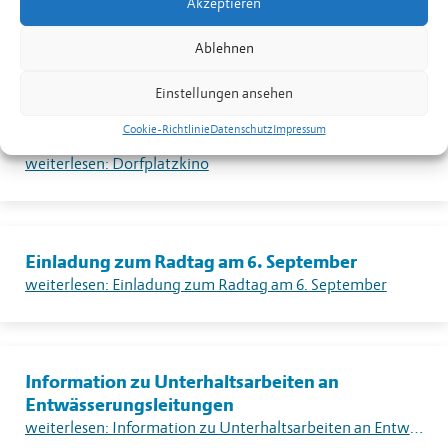
Akzeptieren
Feuerverbotes im Freien in Liechtenstein
weiterlesen: Warnung vor sehr grosser Flur- und Waldbrandgefahr – Erlass eines absoluten Feuerverbotes im Freien in Liechtenstein
Ablehnen
Einstellungen ansehen
Cookie-Richtlinie
Datenschutz
Impressum
Dorfplatzkino
weiterlesen: Dorfplatzkino
Einladung zum Radtag am 6. September
weiterlesen: Einladung zum Radtag am 6. September
Information zu Unterhaltsarbeiten an
Entwässerungsleitungen
weiterlesen: Information zu Unterhaltsarbeiten an Entwässerungsleitungen