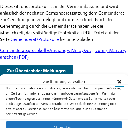
Dieses Sitzungsprotokoll ist in der Vernehmlassung und wird
anlässlich der nächsten Gemeinderatssitzung dem Gemeinderat
zur Genehmigung vorgelegt und unterzeichnet. Nach der
Genehmigung durch die Gemeinderäte haben Sie die
Möglichkeit, das vollständige Protokoll als PDF-Datei auf der
Seite
Gemeinderat/Protokolle
herunterzuladen.
Gemeinderatsprotokoll «Aushang», Nr. 07/2025, vom 7. Mai 2025
ansehen (PDF)
Zur Übersicht der Meldungen
Zustimmung verwalten
Um dir ein optimales Erlebnis zu bieten, verwenden wir Technologien wie Cookies,
um Geräteinformationen zu speichern und/oder darauf zuzugreifen. Wenn du
diesen Technologien zustimmst, können wir Daten wie das Surfverhalten oder
Weitere Schlagzeilen
eindeutige IDs auf dieser Website verarbeiten. Wenn du deine Zustimmung nicht
erteilst oder zurückziehst, können bestimmte Merkmale und Funktionen
beeinträchtigt werden.
Warnung vor sehr grosser Flur- und
Waldbrandgefahr – Erlass eines absoluten
Akzeptieren