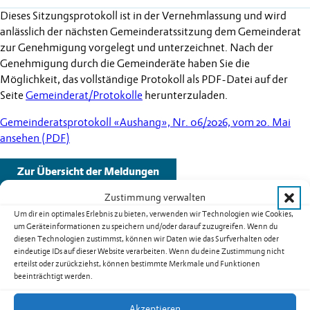
Dieses Sitzungsprotokoll ist in der Vernehmlassung und wird
anlässlich der nächsten Gemeinderatssitzung dem Gemeinderat
zur Genehmigung vorgelegt und unterzeichnet. Nach der
Genehmigung durch die Gemeinderäte haben Sie die
Möglichkeit, das vollständige Protokoll als PDF-Datei auf der
Seite
Gemeinderat/Protokolle
herunterzuladen.
Gemeinderatsprotokoll «Aushang», Nr. 06/2026, vom 20. Mai
ansehen (PDF)
Zur Übersicht der Meldungen
Zustimmung verwalten
Um dir ein optimales Erlebnis zu bieten, verwenden wir Technologien wie Cookies,
um Geräteinformationen zu speichern und/oder darauf zuzugreifen. Wenn du
diesen Technologien zustimmst, können wir Daten wie das Surfverhalten oder
Weitere Schlagzeilen
eindeutige IDs auf dieser Website verarbeiten. Wenn du deine Zustimmung nicht
erteilst oder zurückziehst, können bestimmte Merkmale und Funktionen
beeinträchtigt werden.
Warnung vor sehr grosser Flur- und
Waldbrandgefahr – Erlass eines absoluten
Akzeptieren