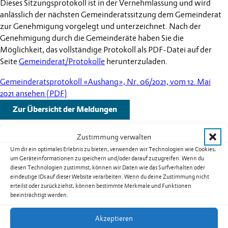
Dieses Sitzungsprotokoll ist in der Vernehmlassung und wird
anlässlich der nächsten Gemeinderatssitzung dem Gemeinderat
zur Genehmigung vorgelegt und unterzeichnet. Nach der
Genehmigung durch die Gemeinderäte haben Sie die
Möglichkeit, das vollständige Protokoll als PDF-Datei auf der
Seite
Gemeinderat/Protokolle
herunterzuladen.
Gemeinderatsprotokoll «Aushang», Nr. 06/2021, vom 12. Mai
2021 ansehen (PDF)
Zur Übersicht der Meldungen
Zustimmung verwalten
Um dir ein optimales Erlebnis zu bieten, verwenden wir Technologien wie Cookies,
um Geräteinformationen zu speichern und/oder darauf zuzugreifen. Wenn du
Weitere Schlagzeilen
diesen Technologien zustimmst, können wir Daten wie das Surfverhalten oder
eindeutige IDs auf dieser Website verarbeiten. Wenn du deine Zustimmung nicht
erteilst oder zurückziehst, können bestimmte Merkmale und Funktionen
Warnung vor sehr grosser Flur- und
beeinträchtigt werden.
Waldbrandgefahr – Erlass eines absoluten
Feuerverbotes im Freien in Liechtenstein
Akzeptieren