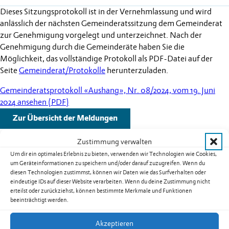
Dieses Sitzungsprotokoll ist in der Vernehmlassung und wird
anlässlich der nächsten Gemeinderatssitzung dem Gemeinderat
zur Genehmigung vorgelegt und unterzeichnet. Nach der
Genehmigung durch die Gemeinderäte haben Sie die
Möglichkeit, das vollständige Protokoll als PDF-Datei auf der
Seite
Gemeinderat/Protokolle
herunterzuladen.
Gemeinderatsprotokoll «Aushang», Nr. 08/2024, vom 19. Juni
2024 ansehen (PDF)
Zur Übersicht der Meldungen
Zustimmung verwalten
Um dir ein optimales Erlebnis zu bieten, verwenden wir Technologien wie Cookies,
um Geräteinformationen zu speichern und/oder darauf zuzugreifen. Wenn du
diesen Technologien zustimmst, können wir Daten wie das Surfverhalten oder
Weitere Schlagzeilen
eindeutige IDs auf dieser Website verarbeiten. Wenn du deine Zustimmung nicht
erteilst oder zurückziehst, können bestimmte Merkmale und Funktionen
beeinträchtigt werden.
Warnung vor sehr grosser Flur- und
Waldbrandgefahr – Erlass eines absoluten
Akzeptieren
Feuerverbotes im Freien in Liechtenstein