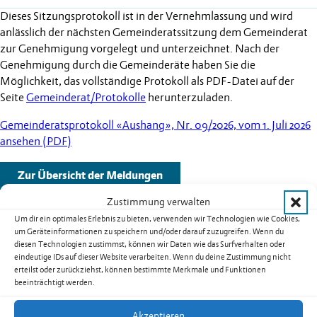
Dieses Sitzungsprotokoll ist in der Vernehmlassung und wird
anlässlich der nächsten Gemeinderatssitzung dem Gemeinderat
zur Genehmigung vorgelegt und unterzeichnet. Nach der
Genehmigung durch die Gemeinderäte haben Sie die
Möglichkeit, das vollständige Protokoll als PDF-Datei auf der
Seite
Gemeinderat/Protokolle
herunterzuladen.
Gemeinderatsprotokoll «Aushang», Nr. 09/2026, vom 1. Juli 2026
ansehen (PDF)
Zur Übersicht der Meldungen
Zustimmung verwalten
Um dir ein optimales Erlebnis zu bieten, verwenden wir Technologien wie Cookies,
um Geräteinformationen zu speichern und/oder darauf zuzugreifen. Wenn du
diesen Technologien zustimmst, können wir Daten wie das Surfverhalten oder
Weitere Schlagzeilen
eindeutige IDs auf dieser Website verarbeiten. Wenn du deine Zustimmung nicht
erteilst oder zurückziehst, können bestimmte Merkmale und Funktionen
beeinträchtigt werden.
Warnung vor sehr grosser Flur- und
Waldbrandgefahr – Erlass eines absoluten
Akzeptieren