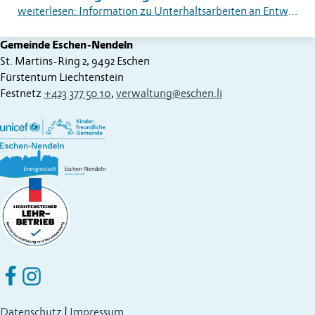
weiterlesen: Information zu Unterhaltsarbeiten an Entwässerungsleitungen
Gemeinde Eschen-Nendeln
St. Martins-Ring 2, 9492 Eschen
Fürstentum Liechtenstein
Festnetz
+423 377 50 10
,
verwaltung@eschen.li
Eschen Nendeln auf Facebook
Eschen Nendeln auf Instagram
Datenschutz
|
Impressum