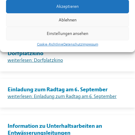
Warnung vor sehr grosser Flur- und
Akzeptieren
Waldbrandgefahr – Erlass eines absoluten
Feuerverbotes im Freien in Liechtenstein
Ablehnen
weiterlesen: Warnung vor sehr grosser Flur- und Waldbrandgefahr – Erlass eines absoluten Feuerverbotes im Freien in Liechtenstein
Einstellungen ansehen
Cookie-Richtlinie
Datenschutz
Impressum
Dorfplatzkino
weiterlesen: Dorfplatzkino
Einladung zum Radtag am 6. September
weiterlesen: Einladung zum Radtag am 6. September
Information zu Unterhaltsarbeiten an
Entwässerungsleitungen