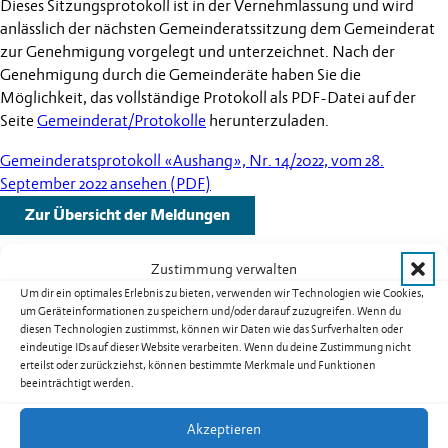
Dieses Sitzungsprotokoll ist in der Vernehmlassung und wird
anlässlich der nächsten Gemeinderatssitzung dem Gemeinderat
zur Genehmigung vorgelegt und unterzeichnet. Nach der
Genehmigung durch die Gemeinderäte haben Sie die
Möglichkeit, das vollständige Protokoll als PDF-Datei auf der
Seite
Gemeinderat/Protokolle
herunterzuladen.
Gemeinderatsprotokoll «Aushang», Nr. 14/2022, vom 28.
September 2022 ansehen (PDF)
Zur Übersicht der Meldungen
Zustimmung verwalten
Um dir ein optimales Erlebnis zu bieten, verwenden wir Technologien wie Cookies,
um Geräteinformationen zu speichern und/oder darauf zuzugreifen. Wenn du
Weitere Schlagzeilen
diesen Technologien zustimmst, können wir Daten wie das Surfverhalten oder
eindeutige IDs auf dieser Website verarbeiten. Wenn du deine Zustimmung nicht
erteilst oder zurückziehst, können bestimmte Merkmale und Funktionen
Warnung vor sehr grosser Flur- und
beeinträchtigt werden.
Waldbrandgefahr – Erlass eines absoluten
Feuerverbotes im Freien in Liechtenstein
Akzeptieren