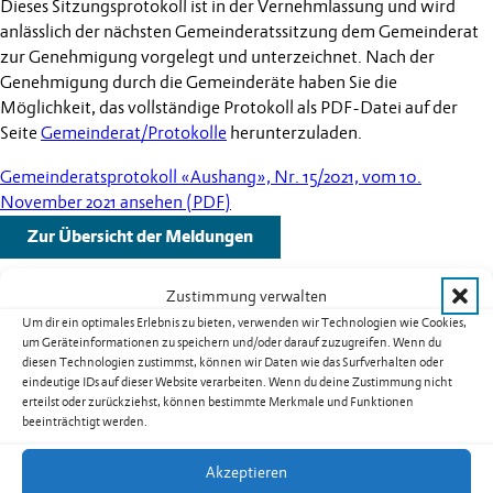
Dieses Sitzungsprotokoll ist in der Vernehmlassung und wird
anlässlich der nächsten Gemeinderatssitzung dem Gemeinderat
zur Genehmigung vorgelegt und unterzeichnet. Nach der
Genehmigung durch die Gemeinderäte haben Sie die
Möglichkeit, das vollständige Protokoll als PDF-Datei auf der
Seite
Gemeinderat/Protokolle
herunterzuladen.
Gemeinderatsprotokoll «Aushang», Nr. 15/2021, vom 10.
November 2021 ansehen (PDF)
Zur Übersicht der Meldungen
Zustimmung verwalten
Um dir ein optimales Erlebnis zu bieten, verwenden wir Technologien wie Cookies,
um Geräteinformationen zu speichern und/oder darauf zuzugreifen. Wenn du
Weitere Schlagzeilen
diesen Technologien zustimmst, können wir Daten wie das Surfverhalten oder
eindeutige IDs auf dieser Website verarbeiten. Wenn du deine Zustimmung nicht
erteilst oder zurückziehst, können bestimmte Merkmale und Funktionen
Warnung vor sehr grosser Flur- und
beeinträchtigt werden.
Waldbrandgefahr – Erlass eines absoluten
Feuerverbotes im Freien in Liechtenstein
Akzeptieren