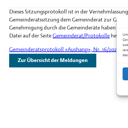
Dieses Sitzungsprotokoll ist in der Vernehmlassung
Gemeinderatssitzung dem Gemeinderat zur Genehm
Genehmigung durch die Gemeinderäte haben Sie die 
Datei auf der Seite
Gemeinderat/Protokolle
herunt
Um 
Ger
zus
Gemeinderatsprotokoll «Aushang», Nr. 16/2023, v
ver
Mer
Zur Übersicht der Meldungen