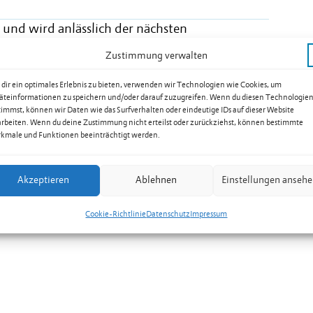
 und wird anlässlich der nächsten
igung vorgelegt und unterzeichnet. Nach der
Zustimmung verwalten
Möglichkeit, das vollständige Protokoll als PDF-
erzuladen.
dir ein optimales Erlebnis zu bieten, verwenden wir Technologien wie Cookies, um
äteinformationen zu speichern und/oder darauf zuzugreifen. Wenn du diesen Technologie
timmst, können wir Daten wie das Surfverhalten oder eindeutige IDs auf dieser Website
om 4. Oktober 2023 ansehen (PDF)
arbeiten. Wenn du deine Zustimmung nicht erteilst oder zurückziehst, können bestimmte
kmale und Funktionen beeinträchtigt werden.
Akzeptieren
Ablehnen
Einstellungen anseh
Cookie-Richtlinie
Datenschutz
Impressum