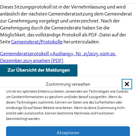
Dieses Sitzungsprotokoll ist in der Vernehmlassung und wird
anlässlich der nächsten Gemeinderatssitzung dem Gemeinderat
zur Genehmigung vorgelegt und unterzeichnet. Nach der
Genehmigung durch die Gemeinderäte haben Sie die
Möglichkeit, das vollständige Protokoll als PDF-Datei auf der
Seite
Gemeinderat/Protokolle
herunterzuladen.
Gemeinderatsprotokoll «Aushang», Nr. 21/2023, vom 20.
Dezember 2023 ansehen (PDF)
Zur Übersicht der Meldungen
Zustimmung verwalten
Um dir ein optimales Erlebnis zu bieten, verwenden wir Technologien wie Cookies,
um Geräteinformationen zu speichern und/oder darauf zuzugreifen. Wenn du
diesen Technologien zustimmst, können wir Daten wie das Surfverhalten oder
Weitere Schlagzeilen
eindeutige IDs auf dieser Website verarbeiten. Wenn du deine Zustimmung nicht
erteilst oder zurückziehst, können bestimmte Merkmale und Funktionen
beeinträchtigt werden.
Warnung vor sehr grosser Flur- und
Waldbrandgefahr – Erlass eines absoluten
Akzeptieren
Feuerverbotes im Freien in Liechtenstein