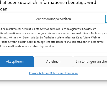
 hat oder zusätzlich Informationen benötigt, wird
lden.
Zustimmung verwalten
 diese in unserem Onlineschalter beantragt werden
dir ein optimales Erlebnis zu bieten, verwenden wir Technologien wie Cookies, um
äteinformationen zu speichern und/oder darauf zuzugreifen. Wenn du diesen Technologie
timmst, können wir Daten wie das Surfverhalten oder eindeutige IDs auf dieser Website
arbeiten. Wenn du deine Zustimmung nicht erteilst oder zurückziehst, können bestimmte
kmale und Funktionen beeinträchtigt werden.
Akzeptieren
Ablehnen
Einstellungen anseh
Cookie-Richtlinie
Datenschutz
Impressum