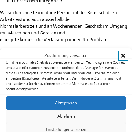
Führerschein Kategorie B
Wir suchen eine teamfähige Person mit der Bereitschaft zur
Arbeitsleistung auch ausserhalb der
Normalarbeitszeit und an Wochenenden. Geschick im Umgang
mit Maschinen und Geräten und
eine gute körperliche Verfassung runden Ihr Profil ab.
Sind Sie interessiert? Dann senden Sie Ihre vollständigen
Zustimmung verwalten
Bewerbungsunterlagen bis
Freitag, 21. November 2025
per E-Mail
Um dir ein optimales Erlebnis zu bieten, verwenden wir Technologien wie Cookies,
an
irene.schurte@eschen.li
. Sie steht Ihnen für weitere Auskünfte
um Geräteinformationen zu speichern und/oder darauf zuzugreifen. Wenn du
gerne zur Verfügung unter unter Festnetz
+423 377 49 95
.
diesen Technologien zustimmst, können wir Daten wie das Surfverhalten oder
eindeutige IDs auf dieser Website verarbeiten. Wenn du deine Zustimmung nicht
Wir freuen uns auf Ihre Bewerbung.
erteilst oder zurückziehst, können bestimmte Merkmale und Funktionen
beeinträchtigt werden.
Gemeindeverwaltung Eschen-Nendeln Gemeindeverwaltung
Mauren-Schaanwald
Akzeptieren
Tino Quaderer, Gemeindevorsteher Peter Frick,
Gemeindevorsteher
Ablehnen
Stellenausschreibung Mitarbeiter/in Sportpark Eschen-Mauren
Einstellungen ansehen