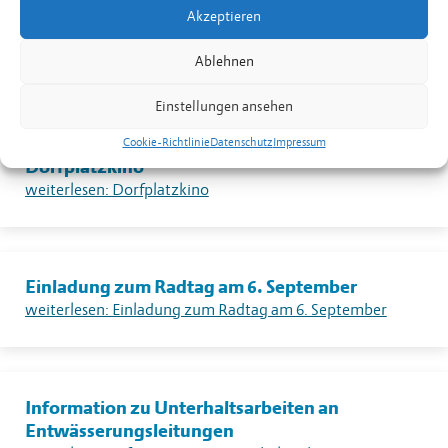
Warnung vor sehr grosser Flur- und
Akzeptieren
Waldbrandgefahr – Erlass eines absoluten
Feuerverbotes im Freien in Liechtenstein
Ablehnen
weiterlesen: Warnung vor sehr grosser Flur- und Waldbrandgefahr – Erlass eines absoluten Feuerverbotes im Freien in Liechtenstein
Einstellungen ansehen
Cookie-Richtlinie
Datenschutz
Impressum
Dorfplatzkino
weiterlesen: Dorfplatzkino
Einladung zum Radtag am 6. September
weiterlesen: Einladung zum Radtag am 6. September
Information zu Unterhaltsarbeiten an
Entwässerungsleitungen