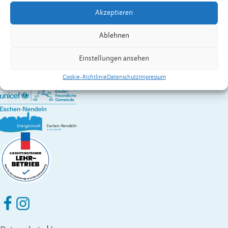
E-Mail
info.asd@llv.li
Akzeptieren
Ablehnen
Gemeinde Eschen-Nendeln
St. Martins-Ring 2, 9492 Eschen
Einstellungen ansehen
Fürstentum Liechtenstein
Festnetz
+423 377 50 10
,
verwaltung@eschen.li
Cookie-Richtlinie
Datenschutz
Impressum
Eschen Nendeln auf Facebook
Eschen Nendeln auf Instagram