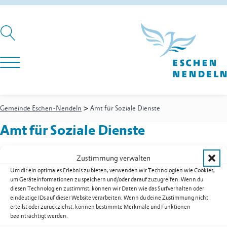
>
Gemeinde Eschen-Nendeln
Amt für Soziale Dienste
Amt für Soziale Dienste
Zustimmung verwalten
Um dir ein optimales Erlebnis zu bieten, verwenden wir Technologien wie Cookies,
um Geräteinformationen zu speichern und/oder darauf zuzugreifen. Wenn du
diesen Technologien zustimmst, können wir Daten wie das Surfverhalten oder
eindeutige IDs auf dieser Website verarbeiten. Wenn du deine Zustimmung nicht
Amt für Soziale Dienste
erteilst oder zurückziehst, können bestimmte Merkmale und Funktionen
Amt für Soziale Dienste
beeinträchtigt werden.
Festnetz
+423 236 72 72