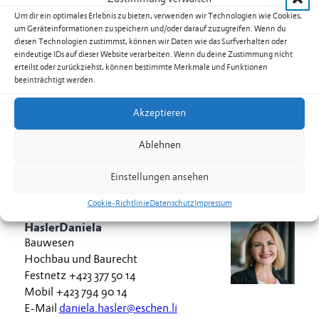
Um dir ein optimales Erlebnis zu bieten, verwenden wir Technologien wie Cookies,
um Geräteinformationen zu speichern und/oder darauf zuzugreifen. Wenn du
diesen Technologien zustimmst, können wir Daten wie das Surfverhalten oder
eindeutige IDs auf dieser Website verarbeiten. Wenn du deine Zustimmung nicht
Gamper
Peter
erteilst oder zurückziehst, können bestimmte Merkmale und Funktionen
Bauwesen
beeinträchtigt werden.
Liegenschaften und Hochbau
Festnetz
+423 377 50 21
Akzeptieren
Mobil
+423 794 90 21
Ablehnen
E-Mail
peter.gamper@eschen.li
Einstellungen ansehen
Cookie-Richtlinie
Datenschutz
Impressum
Hasler
Daniela
Bauwesen
Hochbau und Baurecht
Festnetz
+423 377 50 14
Mobil
+423 794 90 14
E-Mail
daniela.hasler@eschen.li