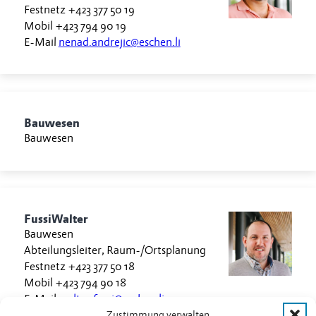
Festnetz
+423 377 50 19
Mobil
+423 794 90 19
E-Mail
nenad.andrejic@eschen.li
Bauwesen
Bauwesen
Fussi
Walter
Bauwesen
Abteilungsleiter, Raum-/Ortsplanung
Festnetz
+423 377 50 18
Mobil
+423 794 90 18
E-Mail
walter.fussi@eschen.li
Zustimmung verwalten