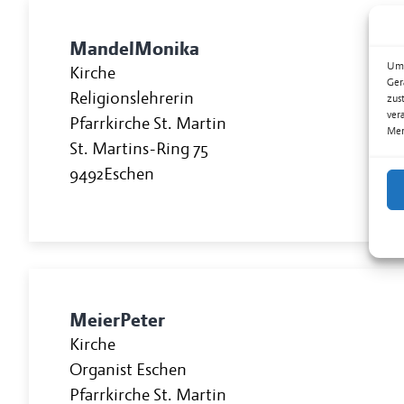
Mandel
Monika
Um 
Kirche
Ger
Religionslehrerin
zus
ver
Pfarrkirche St. Martin
Mer
St. Martins-Ring 75
9492
Eschen
Meier
Peter
Kirche
Organist Eschen
Pfarrkirche St. Martin