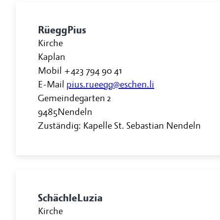
Rüegg
Pius
Kirche
Kaplan
Mobil
+423 794 90 41
E-Mail
pius.rueegg@eschen.li
Gemeindegarten 2
9485
Nendeln
Zuständig: Kapelle St. Sebastian Nendeln
Schächle
Luzia
Kirche