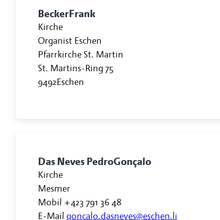
Becker
Frank
Kirche
Organist Eschen
Pfarrkirche St. Martin
St. Martins-Ring 75
9492
Eschen
Das Neves Pedro
Gonçalo
Kirche
Mesmer
Mobil
+423 791 36 48
E-Mail
goncalo.dasneves@eschen.li