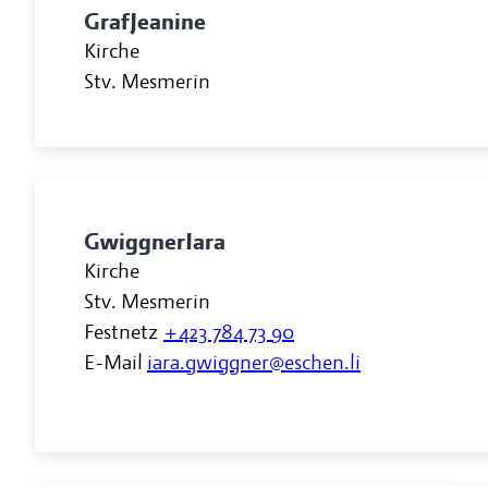
Graf
Jeanine
Kirche
Stv. Mesmerin
Gwiggner
Iara
Kirche
Stv. Mesmerin
Festnetz
+423 784 73 90
E-Mail
iara.gwiggner@eschen.li