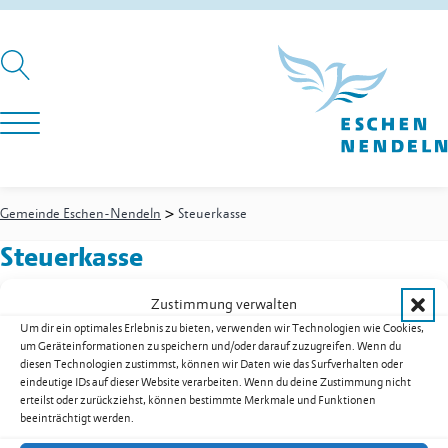
>
Gemeinde Eschen-Nendeln
Steuerkasse
Steuerkasse
Zustimmung verwalten
Um dir ein optimales Erlebnis zu bieten, verwenden wir Technologien wie Cookies,
um Geräteinformationen zu speichern und/oder darauf zuzugreifen. Wenn du
Gemeinde Eschen-Nendeln
diesen Technologien zustimmst, können wir Daten wie das Surfverhalten oder
St. Martins-Ring 2, 9492 Eschen
eindeutige IDs auf dieser Website verarbeiten. Wenn du deine Zustimmung nicht
erteilst oder zurückziehst, können bestimmte Merkmale und Funktionen
Fürstentum Liechtenstein
beeinträchtigt werden.
Festnetz
+423 377 50 10
,
verwaltung@eschen.li