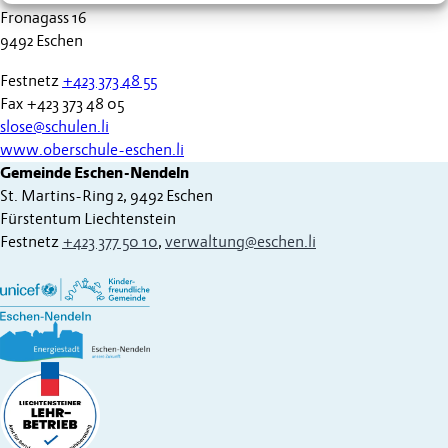
Fronagass 16
9492 Eschen
Festnetz
+423 373 48 55
Fax +423 373 48 05
slose@schulen.li
www.oberschule-eschen.li
Gemeinde Eschen-Nendeln
St. Martins-Ring 2, 9492 Eschen
Fürstentum Liechtenstein
Festnetz
+423 377 50 10
,
verwaltung@eschen.li