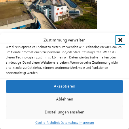
Über 500 Schüler der fünf Unterländer Gemeinden besuchen in
Zustimmung verwalten
Eschen die Oberstufe (Real- und Oberschule) im Schulzentrum
Um dir ein optimales Erlebnis zu bieten, verwenden wir Technologien wie Cookies,
Unterland (SZU).
um Geräteinformationen zu speichern und/oder darauf zuzugreifen. Wenn du
diesen Technologien zustimmst, können wir Daten wie das Surfverhalten oder
Realschule Eschen
eindeutige IDs auf dieser Website verarbeiten. Wenn du deine Zustimmung nicht
erteilst oder zurückziehst, können bestimmte Merkmale und Funktionen
Fronagass 16
beeinträchtigt werden.
9492 Eschen
Akzeptieren
Festnetz
+423 373 48 44
Fax +423 373 48 05
Ablehnen
rsesekretariat@schulen.li
www.rse.li
Einstellungen ansehen
Oberschule Eschen
Cookie-Richtlinie
Datenschutz
Impressum