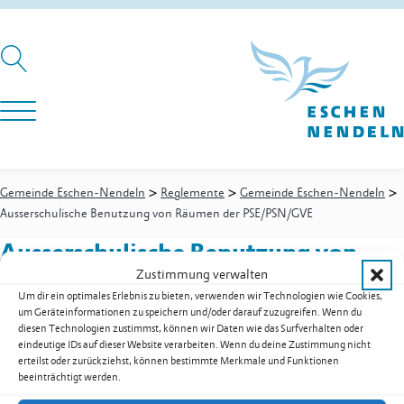
>
>
>
Gemeinde Eschen-Nendeln
Reglemente
Gemeinde Eschen-Nendeln
Ausserschulische Benutzung von Räumen der PSE/PSN/GVE
Ausserschulische Benutzung von
Zustimmung verwalten
Räumen der PSE/PSN/GVE
Um dir ein optimales Erlebnis zu bieten, verwenden wir Technologien wie Cookies,
um Geräteinformationen zu speichern und/oder darauf zuzugreifen. Wenn du
diesen Technologien zustimmst, können wir Daten wie das Surfverhalten oder
eindeutige IDs auf dieser Website verarbeiten. Wenn du deine Zustimmung nicht
Ausserschulische Benutzung von Räumen der PSE/PSN/GVE als
erteilst oder zurückziehst, können bestimmte Merkmale und Funktionen
PDF herunterladen
beeinträchtigt werden.
Zur Übersicht der Downloads