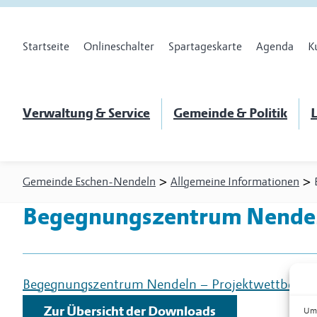
Startseite
Onlineschalter
Spartageskarte
Agenda
K
Verwaltung & Service
Gemeinde & Politik
L
>
>
Gemeinde Eschen-Nendeln
Allgemeine Informationen
Begegnungszentrum Nendeln
Begegnungszentrum Nendeln – Projektwettbewerb J
Zur Übersicht der Downloads
Um 