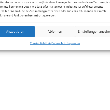
äteinformationen zu speichern und/oder darauf zuzugreifen. Wenn du diesen Technologie
timmst, können wir Daten wie das Surfverhalten oder eindeutige IDs auf dieser Website
arbeiten. Wenn du deine Zustimmung nicht erteilst oder zurückziehst, können bestimmte
kmale und Funktionen beeinträchtigt werden.
Akzeptieren
Ablehnen
Einstellungen anseh
Cookie-Richtlinie
Datenschutz
Impressum