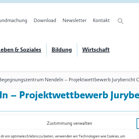
undmachung
Download
Newsletter
Kontakt
eben & Soziales
Bildung
Wirtschaft
Begegnungszentrum Nendeln – Projektwettbewerb Jurybericht C
 – Projektwettbewerb Juryber
Zustimmung verwalten
urybericht Clunia als PDF herunterladen
dir ein optimales Erlebnis zu bieten, verwenden wir Technologien wie Cookies, um