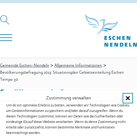
>
>
Gemeinde Eschen-Nendeln
Allgemeine Informationen
Bevölkerungsbefragung 2023: Situationsplan Gebietseinteilung Eschen
Tempo 30
Bevölkerungsbefragung 2023:
Zustimmung verwalten
Situationsplan Gebietseinteilung
Um dir ein optimales Erlebnis zu bieten, verwenden wir Technologien wie Cookies,
Eschen Tempo 30
um Geräteinformationen zu speichern und/oder darauf zuzugreifen. Wenn du
diesen Technologien zustimmst, können wir Daten wie das Surfverhalten oder
eindeutige IDs auf dieser Website verarbeiten. Wenn du deine Zustimmung nicht
erteilst oder zurückziehst, können bestimmte Merkmale und Funktionen
beeinträchtigt werden.