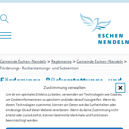
>
>
>
Gemeinde Eschen-Nendeln
Reglemente
Gemeinde Eschen-Nendeln
Förderungs- Rückerstattungs- und Subvention
Förderungs- Rückerstattungs- und
Zustimmung verwalten
Subvention
Um dir ein optimales Erlebnis zu bieten, verwenden wir Technologien wie Cookies,
um Geräteinformationen zu speichern und/oder darauf zuzugreifen. Wenn du
diesen Technologien zustimmst, können wir Daten wie das Surfverhalten oder
eindeutige IDs auf dieser Website verarbeiten. Wenn du deine Zustimmung nicht
Förderungs- Rückerstattungs- und Subvention als PDF
erteilst oder zurückziehst, können bestimmte Merkmale und Funktionen
herunterladen
beeinträchtigt werden.
Zur Übersicht der Downloads