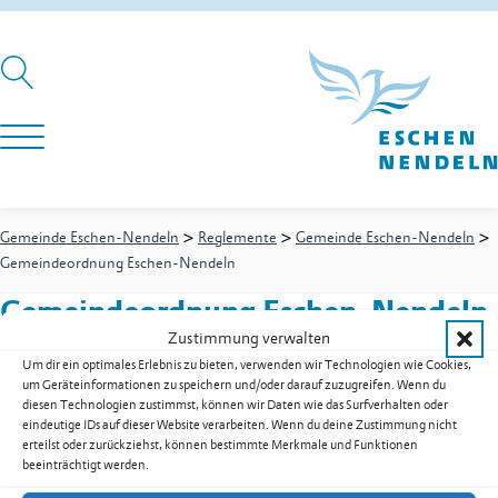
>
>
>
Gemeinde Eschen-Nendeln
Reglemente
Gemeinde Eschen-Nendeln
Gemeindeordnung Eschen-Nendeln
Gemeindeordnung Eschen-Nendeln
Zustimmung verwalten
Um dir ein optimales Erlebnis zu bieten, verwenden wir Technologien wie Cookies,
um Geräteinformationen zu speichern und/oder darauf zuzugreifen. Wenn du
Gemeindeordnung Eschen-Nendeln als PDF herunterladen
diesen Technologien zustimmst, können wir Daten wie das Surfverhalten oder
eindeutige IDs auf dieser Website verarbeiten. Wenn du deine Zustimmung nicht
Zur Übersicht der Downloads
erteilst oder zurückziehst, können bestimmte Merkmale und Funktionen
beeinträchtigt werden.
Gemeinde Eschen-Nendeln
St. Martins-Ring 2, 9492 Eschen