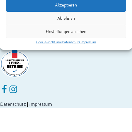
Akzeptieren
Fürstentum Liechtenstein
Festnetz
+423 377 50 10
,
verwaltung@eschen.li
Ablehnen
Einstellungen ansehen
Cookie-Richtlinie
Datenschutz
Impressum
Eschen Nendeln auf Facebook
Eschen Nendeln auf Instagram
Datenschutz
|
Impressum