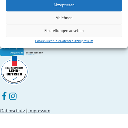
Gemeinde Eschen-Nendeln
Akzeptieren
St. Martins-Ring 2, 9492 Eschen
Fürstentum Liechtenstein
Ablehnen
Festnetz
+423 377 50 10
,
verwaltung@eschen.li
Einstellungen ansehen
Cookie-Richtlinie
Datenschutz
Impressum
Eschen Nendeln auf Facebook
Eschen Nendeln auf Instagram
Datenschutz
|
Impressum