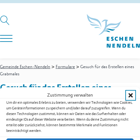
>
>
Gemeinde Eschen-Nendeln
Formulare
Gesuch für das Erstellen eines
Grabmales
Gesuch für das Erstellen eines
Zustimmung verwalten
Grabmales
Um dir ein optimales Erlebnis zu bieten, verwenden wir Technologien wie Cookies,
um Geräteinformationen zu speichern und/oder darauf zuzugreifen. Wenn du
diesen Technologien zustimmst, können wir Daten wie das Surfverhalten oder
eindeutige IDs auf dieser Website verarbeiten. Wenn du deine Zustimmung nicht
Gesuch für das Erstellen eines Grabmales als PDF herunterladen
erteilst oder zurückziehst, können bestimmte Merkmale und Funktionen
beeinträchtigt werden.
Zur Übersicht der Downloads