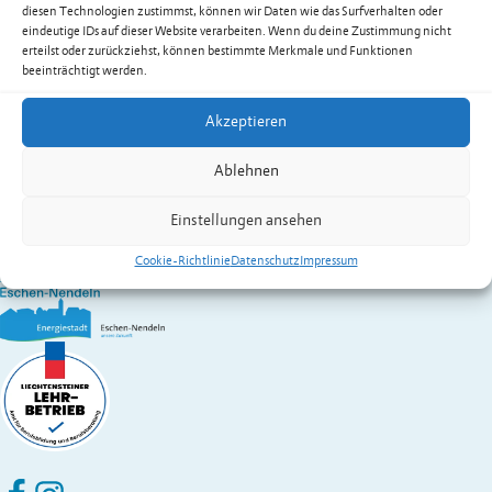
diesen Technologien zustimmst, können wir Daten wie das Surfverhalten oder
eindeutige IDs auf dieser Website verarbeiten. Wenn du deine Zustimmung nicht
Grobdiagnose und Zustandserfassung Gemeindeverwaltung und
erteilst oder zurückziehst, können bestimmte Merkmale und Funktionen
-Saal ansehen – Dateigrösse 14 MB als PDF herunterladen
beeinträchtigt werden.
Zur Übersicht der Downloads
Akzeptieren
Gemeinde Eschen-Nendeln
St. Martins-Ring 2, 9492 Eschen
Ablehnen
Fürstentum Liechtenstein
Festnetz
+423 377 50 10
,
verwaltung@eschen.li
Einstellungen ansehen
Cookie-Richtlinie
Datenschutz
Impressum