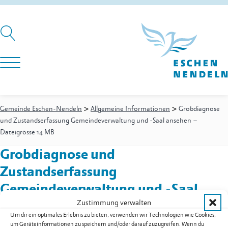
>
>
Gemeinde Eschen-Nendeln
Allgemeine Informationen
Grobdiagnose
und Zustandserfassung Gemeindeverwaltung und -Saal ansehen –
Dateigrösse 14 MB
Grobdiagnose und
Zustandserfassung
Gemeindeverwaltung und -Saal
ansehen – Dateigrösse 14 MB
Zustimmung verwalten
Um dir ein optimales Erlebnis zu bieten, verwenden wir Technologien wie Cookies,
um Geräteinformationen zu speichern und/oder darauf zuzugreifen. Wenn du