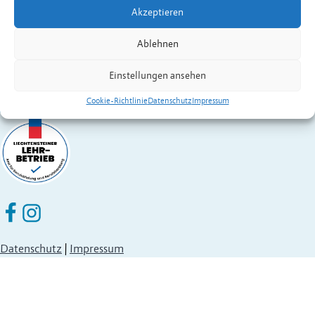
Akzeptieren
Fürstentum Liechtenstein
Festnetz
+423 377 50 10
,
verwaltung@eschen.li
Ablehnen
Einstellungen ansehen
Cookie-Richtlinie
Datenschutz
Impressum
Eschen Nendeln auf Facebook
Eschen Nendeln auf Instagram
Datenschutz
|
Impressum