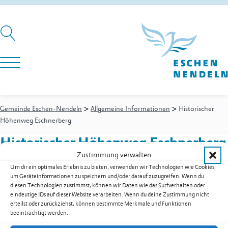
>
>
Gemeinde Eschen-Nendeln
Allgemeine Informationen
Historischer
Höhenweg Eschnerberg
Historischer Höhenweg Eschnerberg
Zustimmung verwalten
Um dir ein optimales Erlebnis zu bieten, verwenden wir Technologien wie Cookies,
um Geräteinformationen zu speichern und/oder darauf zuzugreifen. Wenn du
Historischer Höhenweg Eschnerberg als PDF herunterladen
diesen Technologien zustimmst, können wir Daten wie das Surfverhalten oder
eindeutige IDs auf dieser Website verarbeiten. Wenn du deine Zustimmung nicht
Zur Übersicht der Downloads
erteilst oder zurückziehst, können bestimmte Merkmale und Funktionen
beeinträchtigt werden.
Gemeinde Eschen-Nendeln
St. Martins-Ring 2, 9492 Eschen