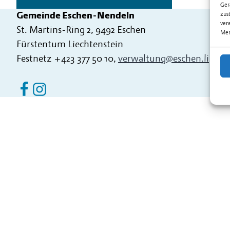
Ger
Gemeinde Eschen-Nendeln
zus
ver
St. Martins-Ring 2, 9492 Eschen
Mer
Fürstentum Liechtenstein
Festnetz
+423 377 50 10
,
verwaltung@eschen.li
Eschen Nendeln auf Facebook
Eschen Nendeln auf Instagram