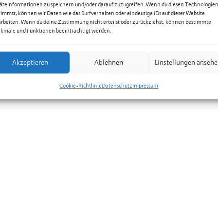
äteinformationen zu speichern und/oder darauf zuzugreifen. Wenn du diesen Technologie
timmst, können wir Daten wie das Surfverhalten oder eindeutige IDs auf dieser Website
arbeiten. Wenn du deine Zustimmung nicht erteilst oder zurückziehst, können bestimmte
kmale und Funktionen beeinträchtigt werden.
Akzeptieren
Ablehnen
Einstellungen anseh
Cookie-Richtlinie
Datenschutz
Impressum