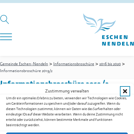
>
>
>
Gemeinde Eschen-Nendeln
Informationsbroschüre
2016 bis 2020
Informationsbroschüre 2019/2
Informationsbroschüre 2019/2
Zustimmung verwalten
Um dir ein optimales Erlebnis zu bieten, verwenden wir Technologien wie Cookies,
um Geräteinformationen zu speichern und/oder darauf zuzugreifen. Wenn du
Informationsbroschüre 2019/2 als PDF herunterladen
diesen Technologien zustimmst, können wir Daten wie das Surfverhalten oder
eindeutige IDs auf dieser Website verarbeiten. Wenn du deine Zustimmung nicht
Zur Übersicht der Downloads
erteilst oder zurückziehst, können bestimmte Merkmale und Funktionen
beeinträchtigt werden.
Gemeinde Eschen-Nendeln
St. Martins-Ring 2, 9492 Eschen