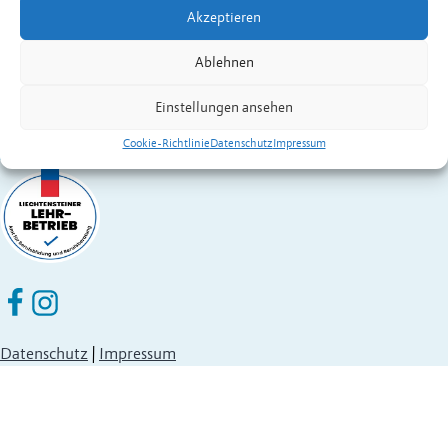
Akzeptieren
Fürstentum Liechtenstein
Festnetz
+423 377 50 10
,
verwaltung@eschen.li
Ablehnen
Einstellungen ansehen
Cookie-Richtlinie
Datenschutz
Impressum
Eschen Nendeln auf Facebook
Eschen Nendeln auf Instagram
Datenschutz
|
Impressum