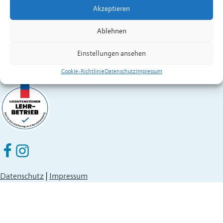
Akzeptieren
Fürstentum Liechtenstein
Festnetz
+423 377 50 10
,
verwaltung@eschen.li
Ablehnen
Einstellungen ansehen
Cookie-Richtlinie
Datenschutz
Impressum
Eschen Nendeln auf Facebook
Eschen Nendeln auf Instagram
Datenschutz
|
Impressum