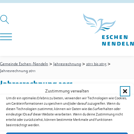
>
>
>
Gemeinde Eschen-Nendeln
Jahresrechnung
2011 bis 2015
Jahresrechnung 2011
Jahresrechnung 2011
Zustimmung verwalten
Um dir ein optimales Erlebnis zu bieten, verwenden wir Technologien wie Cookies,
um Geräteinformationen zu speichern und/oder darauf zuzugreifen. Wenn du
Jahresrechnung 2011 als PDF herunterladen
diesen Technologien zustimmst, können wir Daten wie das Surfverhalten oder
eindeutige IDs auf dieser Website verarbeiten. Wenn du deine Zustimmung nicht
Zur Übersicht der Downloads
erteilst oder zurückziehst, können bestimmte Merkmale und Funktionen
beeinträchtigt werden.
Gemeinde Eschen-Nendeln
St. Martins-Ring 2, 9492 Eschen