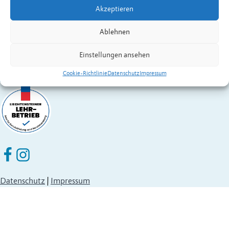
Akzeptieren
Fürstentum Liechtenstein
Festnetz
+423 377 50 10
,
verwaltung@eschen.li
Ablehnen
Einstellungen ansehen
Cookie-Richtlinie
Datenschutz
Impressum
Eschen Nendeln auf Facebook
Eschen Nendeln auf Instagram
Datenschutz
|
Impressum