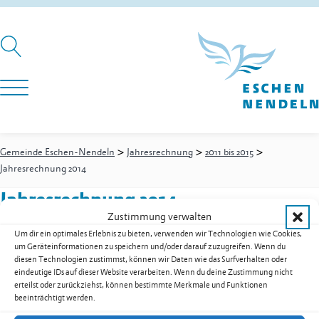
>
>
>
Gemeinde Eschen-Nendeln
Jahresrechnung
2011 bis 2015
Jahresrechnung 2014
Jahresrechnung 2014
Zustimmung verwalten
Um dir ein optimales Erlebnis zu bieten, verwenden wir Technologien wie Cookies,
um Geräteinformationen zu speichern und/oder darauf zuzugreifen. Wenn du
Jahresrechnung 2014 als PDF herunterladen
diesen Technologien zustimmst, können wir Daten wie das Surfverhalten oder
eindeutige IDs auf dieser Website verarbeiten. Wenn du deine Zustimmung nicht
Zur Übersicht der Downloads
erteilst oder zurückziehst, können bestimmte Merkmale und Funktionen
beeinträchtigt werden.
Gemeinde Eschen-Nendeln
St. Martins-Ring 2, 9492 Eschen